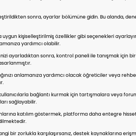
ştirildikten sonra, ayarlar bölümüne gidin. Bu alanda, deneyi
nıza uygun kişiselleştirilmiş özellikler gibi seçenekleri ayarl
amanıza yardımcı olabilir.
nizi ayarladıktan sonra, kontrol paneli ile tanışmak için bir
asarlanmıştır.
acağınızı anlamanıza yardımcı olacak öğreticiler veya rehbe
r.
ullanıcılarla bağlantı kurmak için tartışmalara veya foru
arı sağlayabilir.
rumlarına katılım göstermek, platforma daha entegre hisset
dilmektedir.
ngi bir zorlukla karşılaşırsanız, destek kaynaklarına er