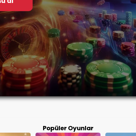
u al
Popüler Oyunlar