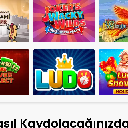
sıl Kaydolacağınızda