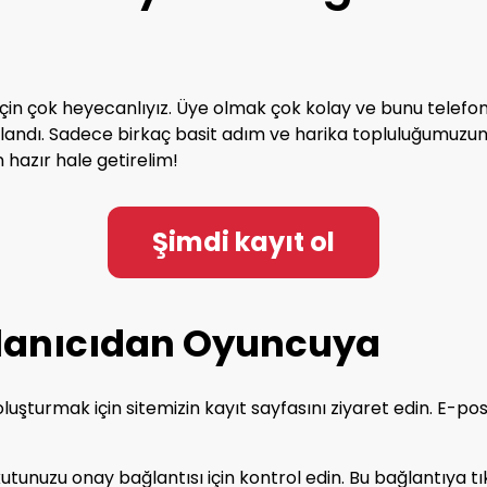
in çok heyecanlıyız. Üye olmak çok kolay ve bunu telefonun
landı. Sadece birkaç basit adım ve harika topluluğumuzun b
 hazır hale getirelim!
Şimdi kayıt ol
llanıcıdan Oyuncuya
luşturmak için sitemizin kayıt sayfasını ziyaret edin. E-post
tunuzu onay bağlantısı için kontrol edin. Bu bağlantıya t