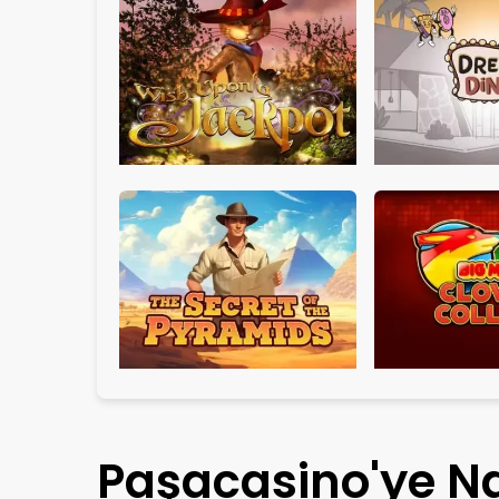
Paşacasino'ye Na