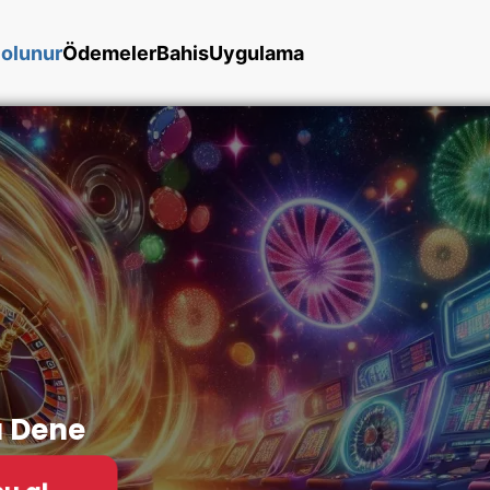
 olunur
Ödemeler
Bahis
Uygulama
ı Dene