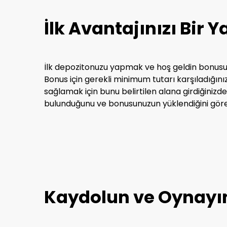
İlk Avantajınızı Bir 
İlk depozitonuzu yapmak ve hoş geldin bonusun
Bonus için gerekli minimum tutarı karşıladığınız
sağlamak için bunu belirtilen alana girdiğinizd
bulunduğunu ve bonusunuzun yüklendiğini görecek
Kaydolun ve Oynayı